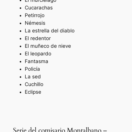
Cucarachas
Petirrojo
Némesis
La estrella del diablo
El redentor
El muñeco de nieve
El leopardo
Fantasma
Policía
La sed
Cuchillo
Eclipse
Serie del comisario Montalbano –