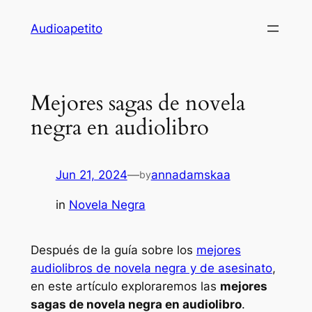
Skip
Audioapetito
to
content
Mejores sagas de novela
negra en audiolibro
Jun 21, 2024
—
annadamskaa
by
in
Novela Negra
Después de la guía sobre los
mejores
audiolibros de novela negra y de asesinato
,
en este artículo exploraremos las
mejores
sagas de novela negra en audiolibro
.