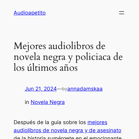
Skip
Audioapetito
to
content
Mejores audiolibros de
novela negra y policiaca de
los últimos años
Jun 21, 2024
—
annadamskaa
by
in
Novela Negra
Después de la guía sobre los
mejores
audiolibros de novela negra y de asesinato
de la historia sumérgete en el emocionante