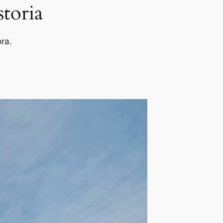
storia
ra.