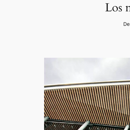
Los m
De